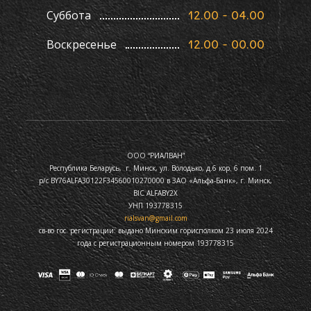
Суббота
12.00 - 04.00
Воскресенье
12.00 - 00.00
ООО “РИАЛВАН”
Республика Беларусь, г. Минск, ул. Володько, д.6 кор. 6 пом. 1
р/с BY76ALFA30122F34560010270000 в ЗАО «Альфа-Банк», г. Минск,
BIC ALFABY2X
УНП 193778315
rialsvan@gmail.com
св-во гос. регистрации: выдано Минским горисполком 23 июля 2024
года с регистрационным номером 193778315